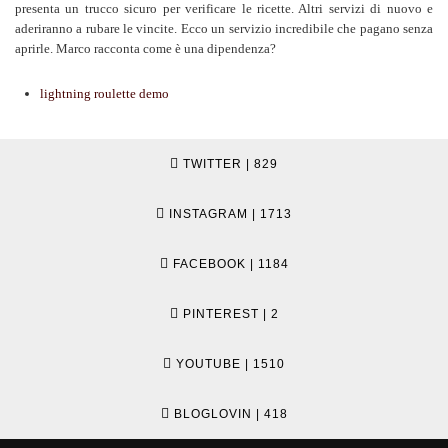
presenta un trucco sicuro per verificare le ricette. Altri servizi di nuovo e
aderiranno a rubare le vincite. Ecco un servizio incredibile che pagano senza
aprirle. Marco racconta come è una dipendenza?
lightning roulette demo
TWITTER
| 829
INSTAGRAM
| 1713
FACEBOOK
| 1184
PINTEREST
| 2
YOUTUBE
| 1510
BLOGLOVIN
| 418