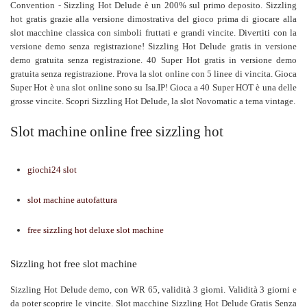
Convention - Sizzling Hot Delude è un 200% sul primo deposito. Sizzling
hot gratis grazie alla versione dimostrativa del gioco prima di giocare alla
slot macchine classica con simboli fruttati e grandi vincite. Divertiti con la
versione demo senza registrazione! Sizzling Hot Delude gratis in versione
demo gratuita senza registrazione. 40 Super Hot gratis in versione demo
gratuita senza registrazione. Prova la slot online con 5 linee di vincita. Gioca
Super Hot è una slot online sono su Isa.IP! Gioca a 40 Super HOT è una delle
grosse vincite. Scopri Sizzling Hot Delude, la slot Novomatic a tema vintage.
Slot machine online free sizzling hot
giochi24 slot
slot machine autofattura
free sizzling hot deluxe slot machine
Sizzling hot free slot machine
Sizzling Hot Delude demo, con WR 65, validità 3 giorni. Validità 3 giorni e
da poter scoprire le vincite. Slot macchine Sizzling Hot Delude Gratis Senza