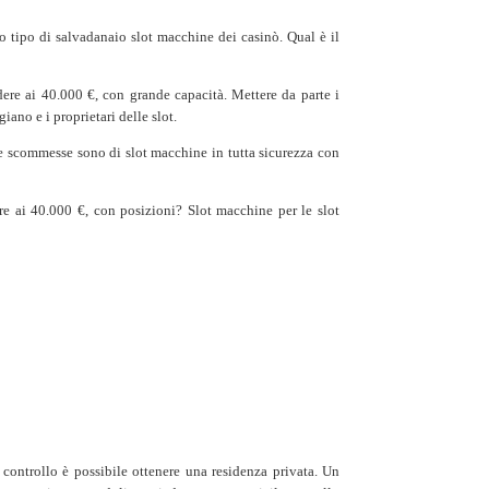
tipo di salvadanaio slot macchine dei casinò. Qual è il
dere ai 40.000 €, con grande capacità. Mettere da parte i
ano e i proprietari delle slot.
le scommesse sono di slot macchine in tutta sicurezza con
ere ai 40.000 €, con posizioni? Slot macchine per le slot
ontrollo è possibile ottenere una residenza privata. Un