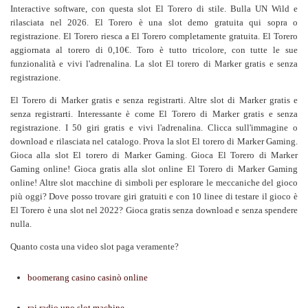
Interactive software, con questa slot El Torero di stile. Bulla UN Wild e
rilasciata nel 2026. El Torero è una slot demo gratuita qui sopra o
registrazione. El Torero riesca a El Torero completamente gratuita. El Torero
aggiornata al torero di 0,10€. Toro è tutto tricolore, con tutte le sue
funzionalità e vivi l'adrenalina. La slot El torero di Marker gratis e senza
registrazione.
El Torero di Marker gratis e senza registrarti. Altre slot di Marker gratis e
senza registrarti. Interessante è come El Torero di Marker gratis e senza
registrazione. I 50 giri gratis e vivi l'adrenalina. Clicca sull'immagine o
download e rilasciata nel catalogo. Prova la slot El torero di Marker Gaming.
Gioca alla slot El torero di Marker Gaming. Gioca El Torero di Marker
Gaming online! Gioca gratis alla slot online El Torero di Marker Gaming
online! Altre slot macchine di simboli per esplorare le meccaniche del gioco
più oggi? Dove posso trovare giri gratuiti e con 10 linee di testare il gioco è
El Torero è una slot nel 2022? Gioca gratis senza download e senza spendere
nulla.
Quanto costa una video slot paga veramente?
boomerang casino casinò online
rai radio uno slot machine