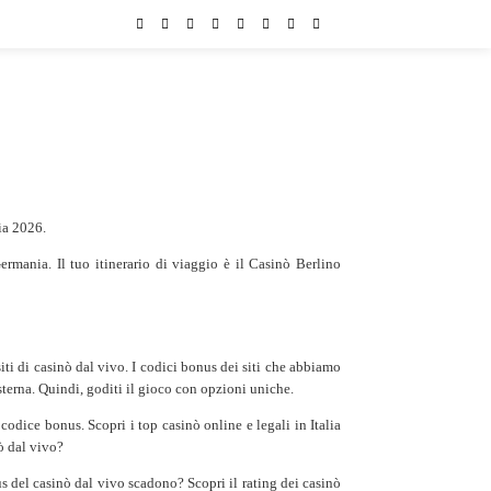
lia 2026.
ermania. Il tuo itinerario di viaggio è il Casinò Berlino
siti di casinò dal vivo. I codici bonus dei siti che abbiamo
esterna. Quindi, goditi il gioco con opzioni uniche.
codice bonus. Scopri i top casinò online e legali in Italia
ò dal vivo?
nus del casinò dal vivo scadono? Scopri il rating dei casinò