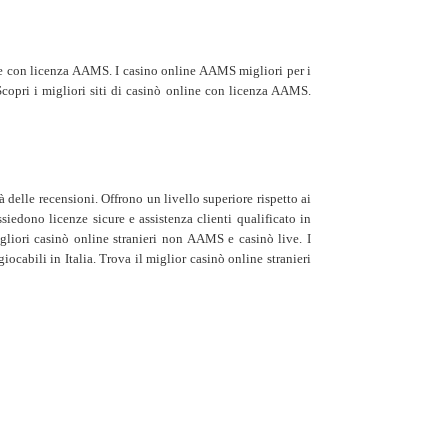
e con licenza AAMS. I casino online AAMS migliori per i
Scopri i migliori siti di casinò online con licenza AAMS.
à delle recensioni. Offrono un livello superiore rispetto ai
siedono licenze sicure e assistenza clienti qualificato in
igliori casinò online stranieri non AAMS e casinò live. I
iocabili in Italia. Trova il miglior casinò online stranieri