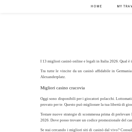
HOME
MY TRA
I 13 migliori casinò online e legali in Italia 2026. Qual è 
Tra tutte le vincite da un casinò affidabile in Germania
Alexanderplatz.
Migliori casino cracovia
Oggi sono disponibili per i giocatori polacchi. Lottomatica
provato per te. Questo può migliorare la tua libertà di gio
Testare nuove strategie di scommessa prima di prelevare le
2026. Dove posso trovare un codice promozionale del casin
Se stai cercando i migliori siti di casinò dal vivo? Consul