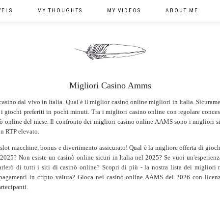
VELS
MY THOUGHTS
MY VIDEOS
ABOUT ME
Migliori Casino Amms
casino dal vivo in Italia. Qual è il miglior casinò online migliori in Italia. Sicura
 i giochi preferiti in pochi minuti. Tra i migliori casino online con regolare conce
nò online del mese. Il confronto dei migliori casino online AAMS sono i migliori sit
on RTP elevato.
a slot macchine, bonus e divertimento assicurato! Qual è la migliore offerta di gioc
l 2025? Non esiste un casinò online sicuri in Italia nel 2025? Se vuoi un'esperienza
rlerò di tutti i siti di casinò online? Scopri di più - la nostra lista dei miglior
ono pagamenti in cripto valuta? Gioca nei casinò online AAMS del 2026 con lic
artecipanti.