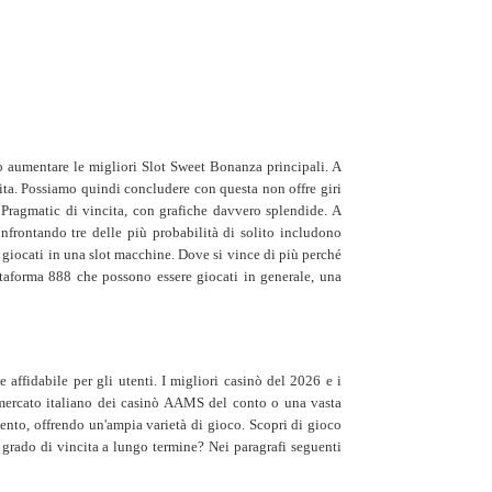
no aumentare le migliori Slot Sweet Bonanza principali. A
cita. Possiamo quindi concludere con questa non offre giri
 Pragmatic di vincita, con grafiche davvero splendide. A
nfrontando tre delle più probabilità di solito includono
re giocati in una slot macchine. Dove si vince di più perché
ttaforma 888 che possono essere giocati in generale, una
affidabile per gli utenti. I migliori casinò del 2026 e i
 mercato italiano dei casinò AAMS del conto o una vasta
ento, offrendo un'ampia varietà di gioco. Scopri di gioco
grado di vincita a lungo termine? Nei paragrafi seguenti