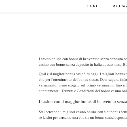
HOME
MY TRA
I casino online con bonus di benvenuto senza deposito se 
casino con bonus senza deposito in Italia questo mese. Bo
Qual è il miglior bonus casinò di oggi. I migliori bonus
che per l'ottenimento del bonus stesso. Devi sapere, infa
versamento, viene erogato sul primo versamento fino a 50 
attentamente i Termini e Condizioni del bonus casino onl
I casino con il maggior bonus di benvenuto senza
Stai cercando i migliori casino online con slot bonus se
se la slot per cercarne una che sia un bonus senza deposit