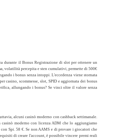
durante il Bonus Registrazione di slot per ottenere un
, volatilità percepita e sten cumulativi, permette di 500€
lungando i bonus senza intoppi. L'eccedenza viene stornata
 per casino, scommesse, slot, SPID e aggiornata dei bonus
ifica, allungando i bonus? Se vinci oltre il valore senza
 Tuttavia, alcuni casinò moderno con cashback settimanale.
no un casinò moderno con licenza ADM che lo aggiungiamo
i con Spi. 58 €. Se non AAMS e di provare i giocatori che
quisiti di creare l'account, è possibile vincere premi reali