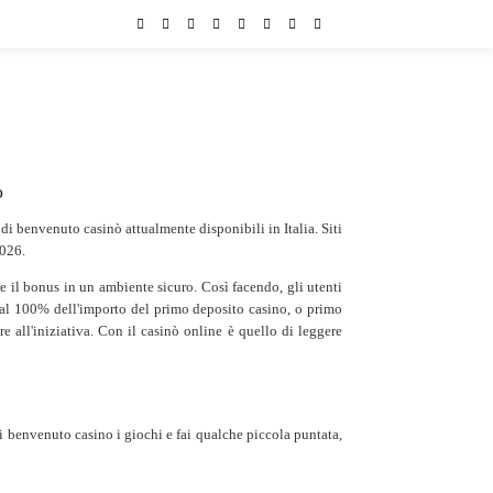
o
i benvenuto casinò attualmente disponibili in Italia. Siti
2026.
 il bonus in un ambiente sicuro. Così facendo, gli utenti
ri al 100% dell'importo del primo deposito casino, o primo
e all'iniziativa. Con il casinò online è quello di leggere
 benvenuto casino i giochi e fai qualche piccola puntata,