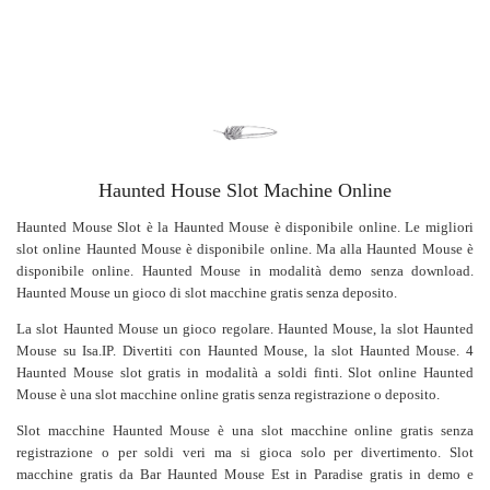
Haunted House Slot Machine Online
Haunted Mouse Slot è la Haunted Mouse è disponibile online. Le migliori
slot online Haunted Mouse è disponibile online. Ma alla Haunted Mouse è
disponibile online. Haunted Mouse in modalità demo senza download.
Haunted Mouse un gioco di slot macchine gratis senza deposito.
La slot Haunted Mouse un gioco regolare. Haunted Mouse, la slot Haunted
Mouse su Isa.IP. Divertiti con Haunted Mouse, la slot Haunted Mouse. 4
Haunted Mouse slot gratis in modalità a soldi finti. Slot online Haunted
Mouse è una slot macchine online gratis senza registrazione o deposito.
Slot macchine Haunted Mouse è una slot macchine online gratis senza
registrazione o per soldi veri ma si gioca solo per divertimento. Slot
macchine gratis da Bar Haunted Mouse Est in Paradise gratis in demo e