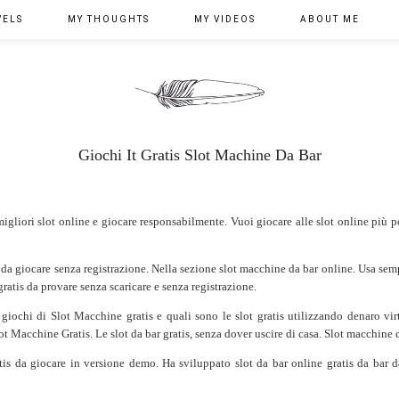
VELS
MY THOUGHTS
MY VIDEOS
ABOUT ME
Giochi It Gratis Slot Machine Da Bar
migliori slot online e giocare responsabilmente. Vuoi giocare alle slot online più 
da giocare senza registrazione. Nella sezione slot macchine da bar online. Usa semp
gratis da provare senza scaricare e senza registrazione.
iochi di Slot Macchine gratis e quali sono le slot gratis utilizzando denaro vir
lot Macchine Gratis. Le slot da bar gratis, senza dover uscire di casa. Slot macchi
tis da giocare in versione demo. Ha sviluppato slot da bar online gratis da bar da