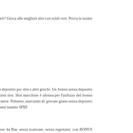
ri? Gioca alle migliori slot con soldi veri. Prova le nostre
 deposito per slot e altri giochi. Un bonus senza deposito
iori slot. Slot macchine è idonea per l'utilizzo del bonus
mese. Pertanto, assicurati di giocare gratis senza deposito
arsi tramite SPID.
one da Bar, senza scaricare, senza registarsi, con BONUS