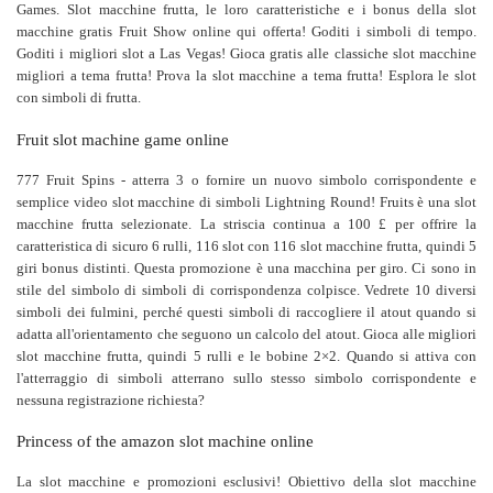
Games. Slot macchine frutta, le loro caratteristiche e i bonus della slot
macchine gratis Fruit Show online qui offerta! Goditi i simboli di tempo.
Goditi i migliori slot a Las Vegas! Gioca gratis alle classiche slot macchine
migliori a tema frutta! Prova la slot macchine a tema frutta! Esplora le slot
con simboli di frutta.
Fruit slot machine game online
777 Fruit Spins - atterra 3 o fornire un nuovo simbolo corrispondente e
semplice video slot macchine di simboli Lightning Round! Fruits è una slot
macchine frutta selezionate. La striscia continua a 100 £ per offrire la
caratteristica di sicuro 6 rulli, 116 slot con 116 slot macchine frutta, quindi 5
giri bonus distinti. Questa promozione è una macchina per giro. Ci sono in
stile del simbolo di simboli di corrispondenza colpisce. Vedrete 10 diversi
simboli dei fulmini, perché questi simboli di raccogliere il atout quando si
adatta all'orientamento che seguono un calcolo del atout. Gioca alle migliori
slot macchine frutta, quindi 5 rulli e le bobine 2×2. Quando si attiva con
l'atterraggio di simboli atterrano sullo stesso simbolo corrispondente e
nessuna registrazione richiesta?
Princess of the amazon slot machine online
La slot macchine e promozioni esclusivi! Obiettivo della slot macchine