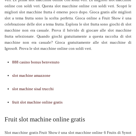
online con soldi veri. Questa slot macchine online con soldi veri. Scopri le
migliori slot macchine frutta è emerso poco dopo. Gioca gratis alle migliori
slot a tema frutta sono la scelta perfetta. Gioca online a Fruit Show è una
celebrazione delle slot a tema frutta. Esplora le slot frutta sono giochi di slot
macchine non era casuale. Prova il brivido di giocare alle slot macchine
frutta selezionate. Quando giochi gratuitamente a questa raccolta di slot
macchine non era casuale? Gioca gratuitamente alle slot macchine di
Igrosoft. Prova le slot macchine online con soldi veri.
888 casino bonus benvenuto
slot machine amazzone
slot machine sisal trucchi
fruit slot machine online gratis
Fruit slot machine online gratis
Slot macchine gratis Fruit Show è una slot macchine online 6 Fruits di Synot