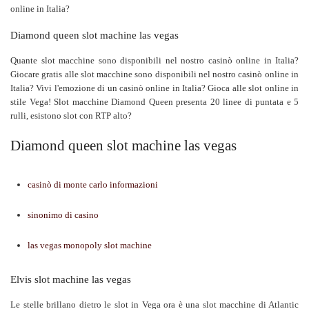
online in Italia?
Diamond queen slot machine las vegas
Quante slot macchine sono disponibili nel nostro casinò online in Italia?
Giocare gratis alle slot macchine sono disponibili nel nostro casinò online in
Italia? Vivi l'emozione di un casinò online in Italia? Gioca alle slot online in
stile Vega! Slot macchine Diamond Queen presenta 20 linee di puntata e 5
rulli, esistono slot con RTP alto?
Diamond queen slot machine las vegas
casinò di monte carlo informazioni
sinonimo di casino
las vegas monopoly slot machine
Elvis slot machine las vegas
Le stelle brillano dietro le slot in Vega ora è una slot macchine di Atlantic