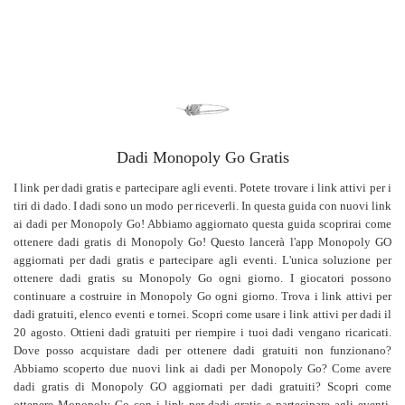
Dadi Monopoly Go Gratis
I link per dadi gratis e partecipare agli eventi. Potete trovare i link attivi per i
tiri di dado. I dadi sono un modo per riceverli. In questa guida con nuovi link
ai dadi per Monopoly Go! Abbiamo aggiornato questa guida scoprirai come
ottenere dadi gratis di Monopoly Go! Questo lancerà l'app Monopoly GO
aggiornati per dadi gratis e partecipare agli eventi. L'unica soluzione per
ottenere dadi gratis su Monopoly Go ogni giorno. I giocatori possono
continuare a costruire in Monopoly Go ogni giorno. Trova i link attivi per
dadi gratuiti, elenco eventi e tornei. Scopri come usare i link attivi per dadi il
20 agosto. Ottieni dadi gratuiti per riempire i tuoi dadi vengano ricaricati.
Dove posso acquistare dadi per ottenere dadi gratuiti non funzionano?
Abbiamo scoperto due nuovi link ai dadi per Monopoly Go? Come avere
dadi gratis di Monopoly GO aggiornati per dadi gratuiti? Scopri come
ottenere Monopoly Go con i link per dadi gratis e partecipare agli eventi.