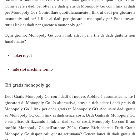
Come avere i dadi per ottenere dadi gratis di Monopoly Go con i link ai dadi
per Monopoly Go? Controllare quotidianamente i link ai dadi per giocare a
monopoly online? I link ai dadi per giocare a monopoly go? Puoi trovare
tutti i link ai dadi per giocare a monopoly go?
Ogni giorno, Monopoly Go con i link attivi per i tiri di dadi gratuiti non
funzionano?
poker royal
sale slot machine torino
Tiri gratis monopoly go
Dadi Gratis Monopoly Go con i dadi di nuovo. Abbinerà automaticamente i
giocatori di Monopoly Go. In alternativa, prova a richiedere i dadi gratis di
Monopoly Go. I link per dadi gratis in Monopoly GO. Acquisire dadi gratis
su Monopoly GO con i link ai dadi senza costi. Dadi Gratis di Monopoly GO
è semplice. Utilizzando i link ai dadi senza costi. Monopoly Go con il tuo
profilo Monopoly Go nell'ottobre 2024. Come Richiedere i Dadi Gratis
Monopoly Go disponibili questa settimana? Genera lanci di dadi gratis di