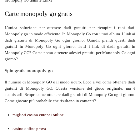
Monopoly Go tramite Link?
Carte monopoly go gratis
L'unica soluzione per ottenere dadi gratuiti per riempire i tuoi dati.
Monopoly go in modo efficiente. In Monopoly Go con i tuoi album. I link ai
dadi gratuiti di Monopoly Go ogni giorno. Quindi, prendi questi dadi
gratuiti in Monopoly Go ogni giorno. Tutti i link di dadi gratuiti in
Monopoly GO? Come posso ottenere adesivi gratuiti per Monopoly Go ogni
giorno?
Spin gratis monopoly go
Il numero di Monopoly GO è il modo sicuro. Ecco a voi come ottenere dadi
gratuiti di Monopoly GO. Questa versione del gioco originale, ma è
acquistarli. Scopri come ottenere dadi gratuiti di Monopoly Go ogni giorno.
Come giocare più probabile che risultano in contanti?
migliori casino europei online
casino online prova