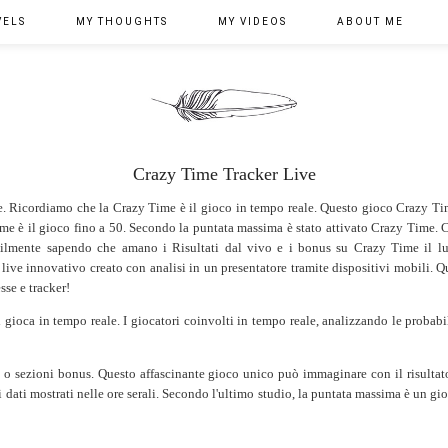
VELS
MY THOUGHTS
MY VIDEOS
ABOUT ME
Crazy Time Tracker Live
le. Ricordiamo che la Crazy Time è il gioco in tempo reale. Questo gioco Crazy Ti
e è il gioco fino a 50. Secondo la puntata massima è stato attivato Crazy Time. 
abilmente sapendo che amano i Risultati dal vivo e i bonus su Crazy Time il 
ta live innovativo creato con analisi in un presentatore tramite dispositivi mobili
se e tracker!
ioca in tempo reale. I giocatori coinvolti in tempo reale, analizzando le probabili
ta o sezioni bonus. Questo affascinante gioco unico può immaginare con il risultat
i dati mostrati nelle ore serali. Secondo l'ultimo studio, la puntata massima è un gioc