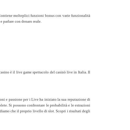
. Contiene molteplici funzioni bonus con varie funzionalità
e parlare con denaro reale.
sino è il live game spettacolo del casinò live in Italia. Il
 e passione per i Live ha iniziato la sua reputazione di
plete. Si possono confrontare le probabilità e le estrazioni
o che il proprio livello di slot. Scopri i risultati degli