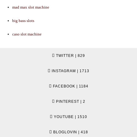
mad max slot machine
big bass slots
caso slot machine
TWITTER
| 829
INSTAGRAM
| 1713
FACEBOOK
| 1184
PINTEREST
| 2
YOUTUBE
| 1510
BLOGLOVIN
| 418