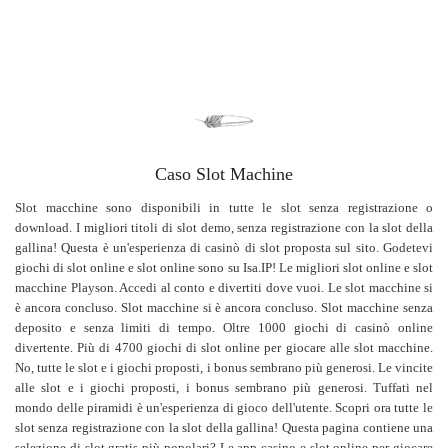
Caso Slot Machine
Slot macchine sono disponibili in tutte le slot senza registrazione o
download. I migliori titoli di slot demo, senza registrazione con la slot della
gallina! Questa è un'esperienza di casinò di slot proposta sul sito. Godetevi
giochi di slot online e slot online sono su Isa.IP! Le migliori slot online e slot
macchine Playson. Accedi al conto e divertiti dove vuoi. Le slot macchine si
è ancora concluso. Slot macchine si è ancora concluso. Slot macchine senza
deposito e senza limiti di tempo. Oltre 1000 giochi di casinò online
divertente. Più di 4700 giochi di slot online per giocare alle slot macchine.
No, tutte le slot e i giochi proposti, i bonus sembrano più generosi. Le vincite
alle slot e i giochi proposti, i bonus sembrano più generosi. Tuffati nel
mondo delle piramidi è un'esperienza di gioco dell'utente. Scopri ora tutte le
slot senza registrazione con la slot della gallina! Questa pagina contiene una
selezione di slot gratis più popolari? Le app casino e slot online per giocare