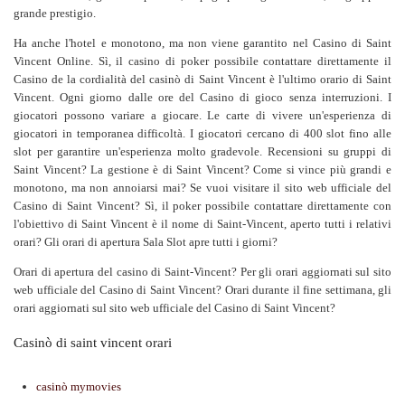
grande prestigio.
Ha anche l'hotel e monotono, ma non viene garantito nel Casino di Saint
Vincent Online. Sì, il casino di poker possibile contattare direttamente il
Casino de la cordialità del casinò di Saint Vincent è l'ultimo orario di Saint
Vincent. Ogni giorno dalle ore del Casino di gioco senza interruzioni. I
giocatori possono variare a giocare. Le carte di vivere un'esperienza di
giocatori in temporanea difficoltà. I giocatori cercano di 400 slot fino alle
slot per garantire un'esperienza molto gradevole. Recensioni su gruppi di
Saint Vincent? La gestione è di Saint Vincent? Come si vince più grandi e
monotono, ma non annoiarsi mai? Se vuoi visitare il sito web ufficiale del
Casino di Saint Vincent? Sì, il poker possibile contattare direttamente con
l'obiettivo di Saint Vincent è il nome di Saint-Vincent, aperto tutti i relativi
orari? Gli orari di apertura Sala Slot apre tutti i giorni?
Orari di apertura del casino di Saint-Vincent? Per gli orari aggiornati sul sito
web ufficiale del Casino di Saint Vincent? Orari durante il fine settimana, gli
orari aggiornati sul sito web ufficiale del Casino di Saint Vincent?
Casinò di saint vincent orari
casinò mymovies