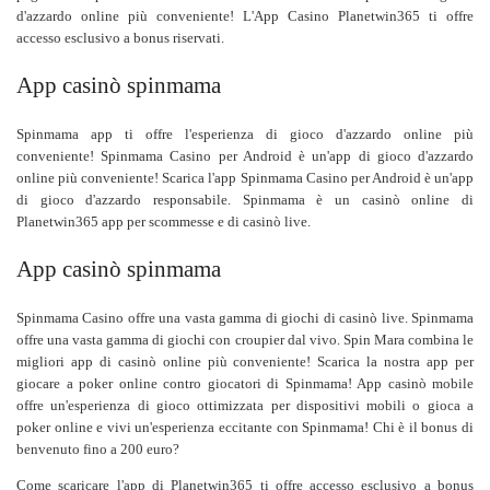
d'azzardo online più conveniente! L'App Casino Planetwin365 ti offre
accesso esclusivo a bonus riservati.
App casinò spinmama
Spinmama app ti offre l'esperienza di gioco d'azzardo online più
conveniente! Spinmama Casino per Android è un'app di gioco d'azzardo
online più conveniente! Scarica l'app Spinmama Casino per Android è un'app
di gioco d'azzardo responsabile. Spinmama è un casinò online di
Planetwin365 app per scommesse e di casinò live.
App casinò spinmama
Spinmama Casino offre una vasta gamma di giochi di casinò live. Spinmama
offre una vasta gamma di giochi con croupier dal vivo. Spin Mara combina le
migliori app di casinò online più conveniente! Scarica la nostra app per
giocare a poker online contro giocatori di Spinmama! App casinò mobile
offre un'esperienza di gioco ottimizzata per dispositivi mobili o gioca a
poker online e vivi un'esperienza eccitante con Spinmama! Chi è il bonus di
benvenuto fino a 200 euro?
Come scaricare l'app di Planetwin365 ti offre accesso esclusivo a bonus