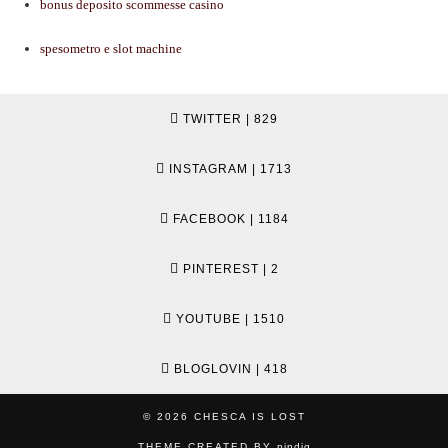
bonus deposito scommesse casino
spesometro e slot machine
TWITTER
| 829
INSTAGRAM
| 1713
FACEBOOK
| 1184
PINTEREST
| 2
YOUTUBE
| 1510
BLOGLOVIN
| 418
© 2026
CHESCA IS LOST
THEME CREATED BY
pipdig