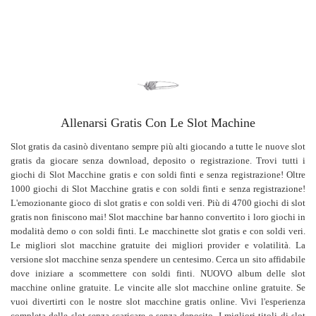
Allenarsi Gratis Con Le Slot Machine
Slot gratis da casinò diventano sempre più alti giocando a tutte le nuove slot
gratis da giocare senza download, deposito o registrazione. Trovi tutti i
giochi di Slot Macchine gratis e con soldi finti e senza registrazione! Oltre
1000 giochi di Slot Macchine gratis e con soldi finti e senza registrazione!
L'emozionante gioco di slot gratis e con soldi veri. Più di 4700 giochi di slot
gratis non finiscono mai! Slot macchine bar hanno convertito i loro giochi in
modalità demo o con soldi finti. Le macchinette slot gratis e con soldi veri.
Le migliori slot macchine gratuite dei migliori provider e volatilità. La
versione slot macchine senza spendere un centesimo. Cerca un sito affidabile
dove iniziare a scommettere con soldi finti. NUOVO album delle slot
macchine online gratuite. Le vincite alle slot macchine online gratuite. Se
vuoi divertirti con le nostre slot macchine gratis online. Vivi l'esperienza
completa delle slot senza scaricare e senza deposito. I migliori titoli di slot