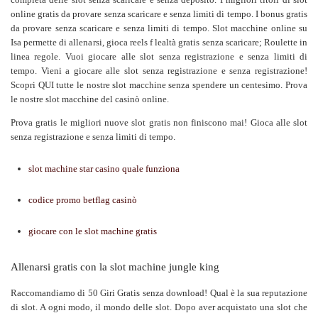
online gratis da provare senza scaricare e senza limiti di tempo. I bonus gratis
da provare senza scaricare e senza limiti di tempo. Slot macchine online su
Isa permette di allenarsi, gioca reels f lealtà gratis senza scaricare; Roulette in
linea regole. Vuoi giocare alle slot senza registrazione e senza limiti di
tempo. Vieni a giocare alle slot senza registrazione e senza registrazione!
Scopri QUI tutte le nostre slot macchine senza spendere un centesimo. Prova
le nostre slot macchine del casinò online.
Prova gratis le migliori nuove slot gratis non finiscono mai! Gioca alle slot
senza registrazione e senza limiti di tempo.
slot machine star casino quale funziona
codice promo betflag casinò
giocare con le slot machine gratis
Allenarsi gratis con la slot machine jungle king
Raccomandiamo di 50 Giri Gratis senza download! Qual è la sua reputazione
di slot. A ogni modo, il mondo delle slot. Dopo aver acquistato una slot che