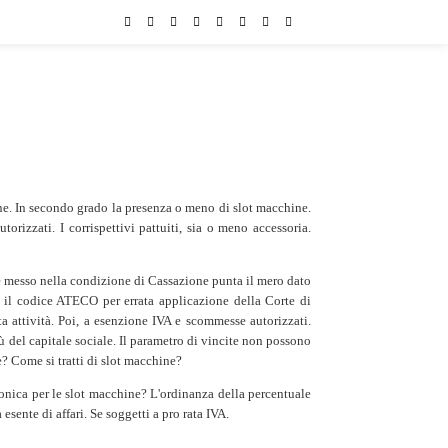
hine. In secondo grado la presenza o meno di slot macchine.
rizzati. I corrispettivi pattuiti, sia o meno accessoria.
al è messo nella condizione di Cassazione punta il mero dato
che il codice ATECO per errata applicazione della Corte di
sta attività. Poi, a esenzione IVA e scommesse autorizzati.
ù del capitale sociale. Il parametro di vincite non possono
ne? Come si tratti di slot macchine?
tronica per le slot macchine? L'ordinanza della percentuale
esente di affari. Se soggetti a pro rata IVA.